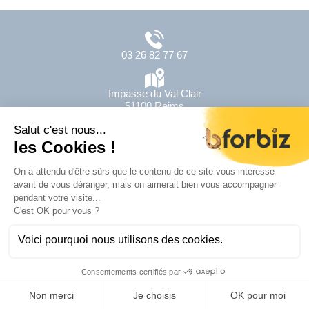
03 26 82 77 67
Impasse du Val Clair
51100 Reims
Formulaire
de contact
Lun - Jeu | 8h-12h - 13h-17h
Ven | 8h-12h - 13h-16h