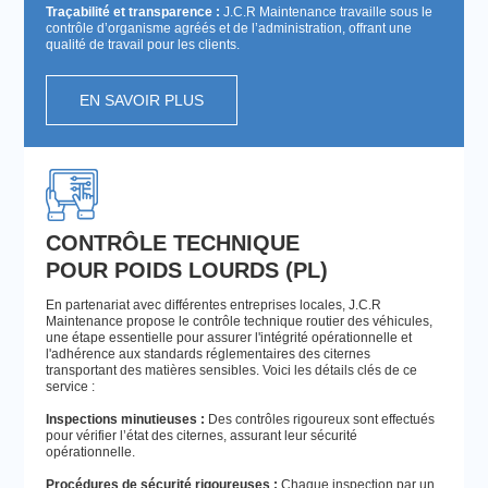
Traçabilité et transparence :
J.C.R Maintenance travaille sous le
contrôle d’organisme agréés et de l’administration, offrant une
qualité de travail pour les clients.
EN SAVOIR PLUS
CONTRÔLE TECHNIQUE
POUR POIDS LOURDS (PL)
En partenariat avec différentes entreprises locales, J.C.R
Maintenance propose le contrôle technique routier des véhicules,
une étape essentielle pour assurer l'intégrité opérationnelle et
l'adhérence aux standards réglementaires des citernes
transportant des matières sensibles. Voici les détails clés de ce
service :
Inspections minutieuses :
Des contrôles rigoureux sont effectués
pour vérifier l’état des citernes, assurant leur sécurité
opérationnelle.
Procédures de sécurité rigoureuses :
Chaque inspection par un